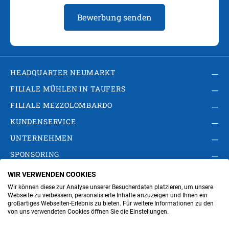
Bewerbung senden
HEADQUARTER NEUMARKT
FILIALE MÜHLEN IN TAUFERS
FILIALE MEZZOLOMBARDO
KUNDENSERVICE
UNTERNEHMEN
SPONSORING
WIR VERWENDEN COOKIES
AGB
Privacy Policy
Impressum
Wir können diese zur Analyse unserer Besucherdaten platzieren, um unsere
Cookie-Einstellungen ändern
Verwaltung
Webseite zu verbessern, personalisierte Inhalte anzuzeigen und Ihnen ein
großartiges Webseiten-Erlebnis zu bieten. Für weitere Informationen zu den
von uns verwendeten Cookies öffnen Sie die Einstellungen.
Steuer- und MwSt.- Nr. IT00676670219