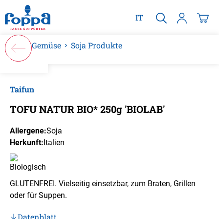
alt springen
IT
Gemüse
Soja Produkte
Bildergalerie überspringen
Taifun
TOFU NATUR BIO* 250g 'BIOLAB'
Allergene:
Soja
Herkunft:
Italien
GLUTENFREI. Vielseitig einsetzbar, zum Braten, Grillen
oder für Suppen.
Datenblatt