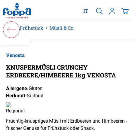
alt springen
IT
Frühstück
Müsli & Co.
Bildergalerie überspringen
Venosta
KNUSPERMÜSLI CRUNCHY
ERDBEERE/HIMBEERE 1kg VENOSTA
Allergene:
Gluten
Herkunft:
Südtirol
Fruchtig-knuspriges Müsli mit Erdbeeren und Himbeeren -
frischer Genuss für Frühstück oder Snack.