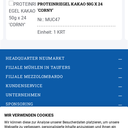
PROTEINRIEGEL KAKAO 50G X 24
'CORNY'
Nr.: MUC47
Einheit: 1 KRT
HEADQUARTER NEUMARKT
FILIALE MÜHLEN IN TAUFERS
FILIALE MEZZOLOMBARDO
KUNDENSERVICE
UNTERNEHMEN
SPONSORING
WIR VERWENDEN COOKIES
AGB
Privacy Policy
Impressum
Wir können diese zur Analyse unserer Besucherdaten platzieren, um unsere
Cookie-Einstellungen ändern
Verwaltung
Webseite zu verbessern, personalisierte Inhalte anzuzeigen und Ihnen ein