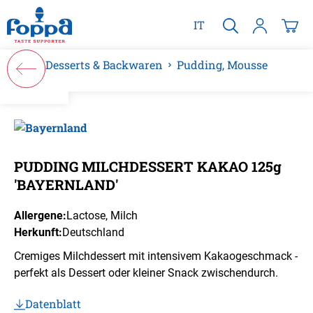
alt springen
IT
Desserts & Backwaren
Pudding, Mousse
Bildergalerie überspringen
PUDDING MILCHDESSERT KAKAO 125g
'BAYERNLAND'
Allergene:
Lactose
, Milch
Herkunft:
Deutschland
Cremiges Milchdessert mit intensivem Kakaogeschmack -
perfekt als Dessert oder kleiner Snack zwischendurch.
Datenblatt