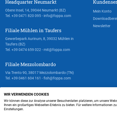
Headquarter Neumarkt
Kundenser
Obere Insel, 14, 39044 Neumarkt (BZ)
Mein Konto
Tel. +39 0471 820 095
- info@foppa.com
Downloadbere
Newsletter
Filiale Mühlen in Taufers
Gewerbepark Aurinum, 8, 39032 Mühlen in
Taufers (BZ)
Tel. +39 0474 659 022
- mit@foppa.com
Filiale Mezzolombardo
Via Trento 90, 38017 Mezzolombardo (TN)
Tel. +39 0461 604 161
- fish@foppa.com
WIR VERWENDEN COOKIES
Steuer- und MwSt.- Nr. IT00676670219
Wir können diese zur Analyse unserer Besucherdaten platzieren, um unsere Webse
Ihnen ein großartiges Webseiten-Erlebnis zu bieten. Für weitere Informationen z
Einstellungen.