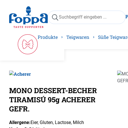
springen
Zur Hauptnavigation springen
Produkte
Teigwaren
Süße Teigwar
Bilder
MONO DESSERT-BECHER
TIRAMISÚ 95g ACHERER
GEFR.
Allergene:
Eier
, Gluten
, Lactose
, Milch