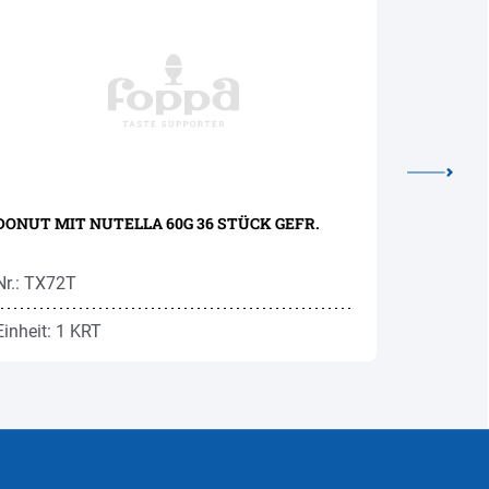
DONUT MIT NUTELLA 60G 36 STÜCK GEFR.
TORTENS
2,5KG GF
Nr.: TX72T
Nr.: TO95
Einheit: 1 KRT
Einheit: 1