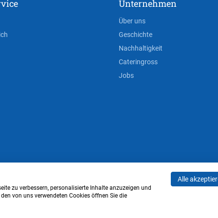
vice
Unternehmen
Über uns
ich
Geschichte
Nachhaltigkeit
Cateringross
Jobs
Alle akzeptie
AGB
Privacy Policy
Impressum
Cookie-Einstell
ite zu verbessern, personalisierte Inhalte anzuzeigen und
u den von uns verwendeten Cookies öffnen Sie die
Verwaltung