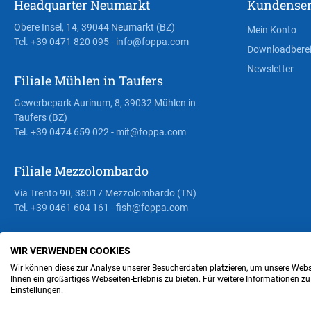
Headquarter Neumarkt
Kundenser
Obere Insel, 14, 39044 Neumarkt (BZ)
Mein Konto
Tel. +39 0471 820 095
- info@foppa.com
Downloadbere
Newsletter
Filiale Mühlen in Taufers
Gewerbepark Aurinum, 8, 39032 Mühlen in
Taufers (BZ)
Tel. +39 0474 659 022
- mit@foppa.com
Filiale Mezzolombardo
Via Trento 90, 38017 Mezzolombardo (TN)
Tel. +39 0461 604 161
- fish@foppa.com
WIR VERWENDEN COOKIES
Steuer- und MwSt.- Nr. IT00676670219
Wir können diese zur Analyse unserer Besucherdaten platzieren, um unsere Webse
Ihnen ein großartiges Webseiten-Erlebnis zu bieten. Für weitere Informationen z
Einstellungen.