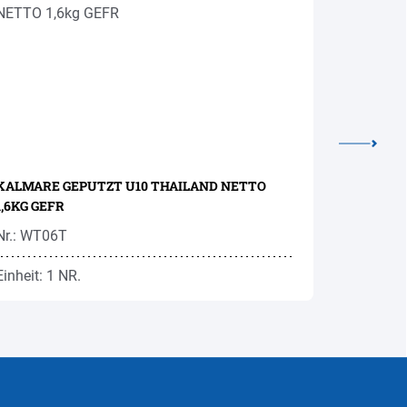
KALMARE GEPUTZT U10 THAILAND NETTO
KRAKEN I
1,6KG GEFR
NETTOGE
Nr.: WT06T
Nr.: WT1
Einheit: 1 NR.
Einheit: 9