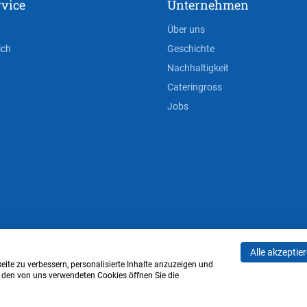
vice
Unternehmen
Über uns
ich
Geschichte
Nachhaltigkeit
Cateringross
Jobs
Alle akzeptie
AGB
Privacy Policy
Impressum
Cookie-Einstell
ite zu verbessern, personalisierte Inhalte anzuzeigen und
u den von uns verwendeten Cookies öffnen Sie die
Verwaltung