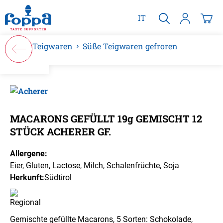
alt springen
IT
Teigwaren
Süße Teigwaren gefroren
Bildergalerie überspringen
MACARONS GEFÜLLT 19g GEMISCHT 12
STÜCK ACHERER GF.
Allergene:
Eier
, Gluten
, Lactose
, Milch
, Schalenfrüchte
, Soja
Herkunft:
Südtirol
Gemischte gefüllte Macarons, 5 Sorten: Schokolade,