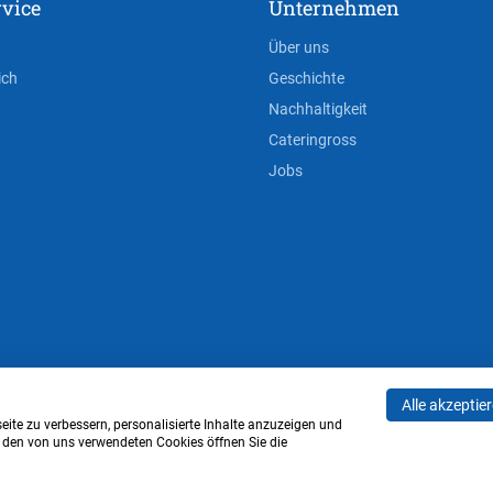
vice
Unternehmen
Über uns
ich
Geschichte
Nachhaltigkeit
Cateringross
Jobs
Alle akzeptie
AGB
Privacy Policy
Impressum
Cookie-Einstell
ite zu verbessern, personalisierte Inhalte anzuzeigen und
u den von uns verwendeten Cookies öffnen Sie die
Verwaltung