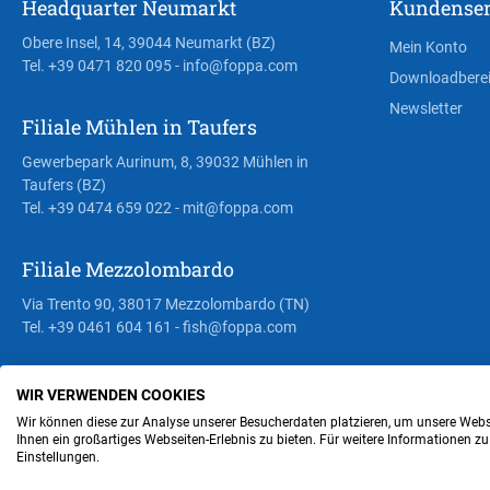
Headquarter Neumarkt
Kundenser
Obere Insel, 14, 39044 Neumarkt (BZ)
Mein Konto
Tel. +39 0471 820 095
- info@foppa.com
Downloadbere
Newsletter
Filiale Mühlen in Taufers
Gewerbepark Aurinum, 8, 39032 Mühlen in
Taufers (BZ)
Tel. +39 0474 659 022
- mit@foppa.com
Filiale Mezzolombardo
Via Trento 90, 38017 Mezzolombardo (TN)
Tel. +39 0461 604 161
- fish@foppa.com
WIR VERWENDEN COOKIES
Steuer- und MwSt.- Nr. IT00676670219
Wir können diese zur Analyse unserer Besucherdaten platzieren, um unsere Webse
Ihnen ein großartiges Webseiten-Erlebnis zu bieten. Für weitere Informationen z
Einstellungen.