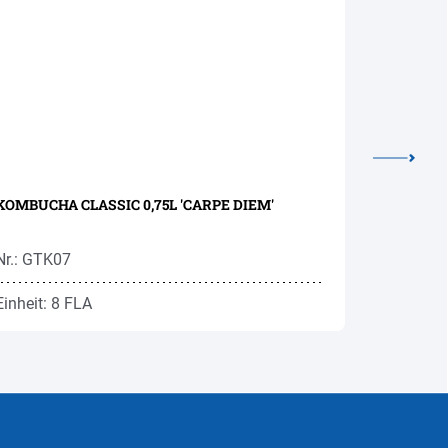
KOMBUCHA CLASSIC 0,75L 'CARPE DIEM'
ORANGENS
Nr.: GTK07
Nr.: FRO1
Einheit: 8 FLA
Einheit: 6