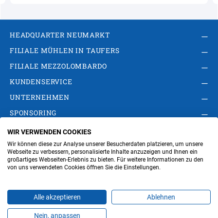
HEADQUARTER NEUMARKT
FILIALE MÜHLEN IN TAUFERS
FILIALE MEZZOLOMBARDO
KUNDENSERVICE
UNTERNEHMEN
SPONSORING
WIR VERWENDEN COOKIES
AGB
Privacy Policy
Impressum
Wir können diese zur Analyse unserer Besucherdaten platzieren, um unsere
Cookie-Einstellungen ändern
Verwaltung
Webseite zu verbessern, personalisierte Inhalte anzuzeigen und Ihnen ein
großartiges Webseiten-Erlebnis zu bieten. Für weitere Informationen zu den
von uns verwendeten Cookies öffnen Sie die Einstellungen.
Steuer- und MwSt.- Nr. IT00676670219
Alle akzeptieren
Ablehnen
Nein, anpassen