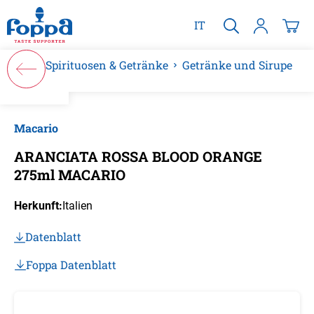
alt springen
IT
Spirituosen & Getränke
Getränke und Sirupe
Bildergalerie überspringen
Macario
ARANCIATA ROSSA BLOOD ORANGE
275ml MACARIO
Herkunft:
Italien
Datenblatt
Foppa Datenblatt