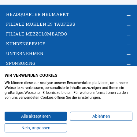
HEADQUARTER NEUMARKT
FILIALE MÜHLEN IN TAUFERS
FILIALE MEZZOLOMBARDO
KUNDENSERVICE
UNTERNEHMEN
SPONSORING
WIR VERWENDEN COOKIES
AGB
Privacy Policy
Impressum
Wir können diese zur Analyse unserer Besucherdaten platzieren, um unsere
Cookie-Einstellungen ändern
Verwaltung
Webseite zu verbessern, personalisierte Inhalte anzuzeigen und Ihnen ein
großartiges Webseiten-Erlebnis zu bieten. Für weitere Informationen zu den
von uns verwendeten Cookies öffnen Sie die Einstellungen.
Steuer- und MwSt.- Nr. IT00676670219
Alle akzeptieren
Ablehnen
Nein, anpassen
Produkte
Favoriten
Themen
Angebote
Kontakt
Jobs