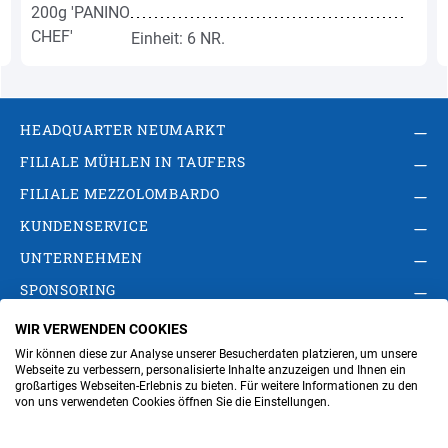
Einheit: 6 NR.
HEADQUARTER NEUMARKT
FILIALE MÜHLEN IN TAUFERS
FILIALE MEZZOLOMBARDO
KUNDENSERVICE
UNTERNEHMEN
SPONSORING
WIR VERWENDEN COOKIES
AGB
Privacy Policy
Impressum
Wir können diese zur Analyse unserer Besucherdaten platzieren, um unsere
Cookie-Einstellungen ändern
Verwaltung
Webseite zu verbessern, personalisierte Inhalte anzuzeigen und Ihnen ein
großartiges Webseiten-Erlebnis zu bieten. Für weitere Informationen zu den
von uns verwendeten Cookies öffnen Sie die Einstellungen.
Steuer- und MwSt.- Nr. IT00676670219