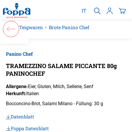
alt springen
IT
Teigwaren
Brote Panino Chef
Bildergalerie überspringen
Panino Chef
TRAMEZZINO SALAME PICCANTE 80g
PANINOCHEF
Allergene:
Eier
, Gluten
, Milch
, Sellerie
, Senf
Herkunft:
Italien
Bocconcino-Brot, Salami Milano - Füllung: 30 g
Datenblatt
Foppa Datenblatt