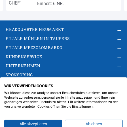
Einheit: 6 NR.
HEADQUARTER NEUMARKT
FILIALE MÜHLEN IN TAUFERS
FILIALE MEZZOLOMBARDO
KUNDENSERVICE
UNTERNEHMEN
SPONSORING
WIR VERWENDEN COOKIES
AGB
Privacy Policy
Impressum
Wir können diese zur Analyse unserer Besucherdaten platzieren, um unsere
Cookie-Einstellungen ändern
Verwaltung
Webseite zu verbessern, personalisierte Inhalte anzuzeigen und Ihnen ein
großartiges Webseiten-Erlebnis zu bieten. Für weitere Informationen zu den
von uns verwendeten Cookies öffnen Sie die Einstellungen.
Steuer- und MwSt.- Nr. IT00676670219
Alle akzeptieren
Ablehnen