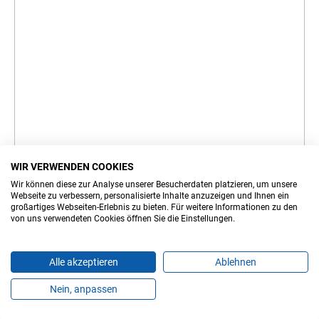
WIR VERWENDEN COOKIES
Wir können diese zur Analyse unserer Besucherdaten platzieren, um unsere
Webseite zu verbessern, personalisierte Inhalte anzuzeigen und Ihnen ein
großartiges Webseiten-Erlebnis zu bieten. Für weitere Informationen zu den
von uns verwendeten Cookies öffnen Sie die Einstellungen.
Thomas Runggatscher
Tel.
+39 345 6114852
Gröden
Alle akzeptieren
Ablehnen
Nein, anpassen
Produkte
Favoriten
Themen
Angebote
Kontakt
Jobs