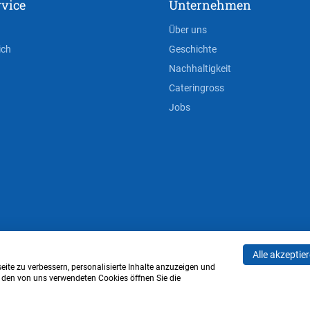
vice
Unternehmen
Über uns
ich
Geschichte
Nachhaltigkeit
Cateringross
Jobs
Alle akzeptie
AGB
Privacy Policy
Impressum
Cookie-Einstell
ite zu verbessern, personalisierte Inhalte anzuzeigen und
u den von uns verwendeten Cookies öffnen Sie die
Verwaltung