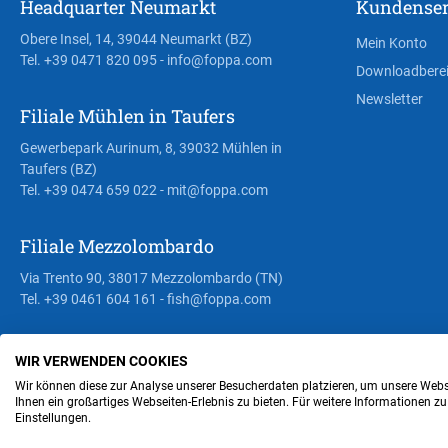
Headquarter Neumarkt
Kundenser
Obere Insel, 14, 39044 Neumarkt (BZ)
Mein Konto
Tel. +39 0471 820 095
- info@foppa.com
Downloadbere
Newsletter
Filiale Mühlen in Taufers
Gewerbepark Aurinum, 8, 39032 Mühlen in
Taufers (BZ)
Tel. +39 0474 659 022
- mit@foppa.com
Filiale Mezzolombardo
Via Trento 90, 38017 Mezzolombardo (TN)
Tel. +39 0461 604 161
- fish@foppa.com
WIR VERWENDEN COOKIES
Steuer- und MwSt.- Nr. IT00676670219
Wir können diese zur Analyse unserer Besucherdaten platzieren, um unsere Webse
Ihnen ein großartiges Webseiten-Erlebnis zu bieten. Für weitere Informationen z
Einstellungen.