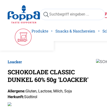
springen
Zur Hauptnavigation springen
Produkte
Snacks & Naschereien
Sc
Loacker
Bilder
SCHOKOLADE CLASSIC
DUNKEL 60% 50g 'LOACKER'
Allergene:
Gluten
, Lactose
, Milch
, Soja
Herkunft:
Südtirol