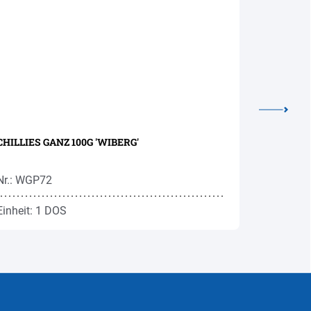
CHILLIES GANZ 100G 'WIBERG'
PFEFFER 
Nr.: WGP72
Nr.: PEW
Einheit: 1 DOS
Einheit: 