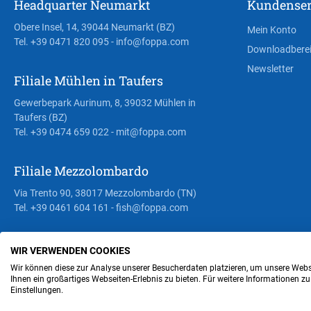
Headquarter Neumarkt
Kundenser
Obere Insel, 14, 39044 Neumarkt (BZ)
Mein Konto
Tel. +39 0471 820 095
- info@foppa.com
Downloadbere
Newsletter
Filiale Mühlen in Taufers
Gewerbepark Aurinum, 8, 39032 Mühlen in
Taufers (BZ)
Tel. +39 0474 659 022
- mit@foppa.com
Filiale Mezzolombardo
Via Trento 90, 38017 Mezzolombardo (TN)
Tel. +39 0461 604 161
- fish@foppa.com
WIR VERWENDEN COOKIES
Steuer- und MwSt.- Nr. IT00676670219
Wir können diese zur Analyse unserer Besucherdaten platzieren, um unsere Webse
Ihnen ein großartiges Webseiten-Erlebnis zu bieten. Für weitere Informationen z
Einstellungen.