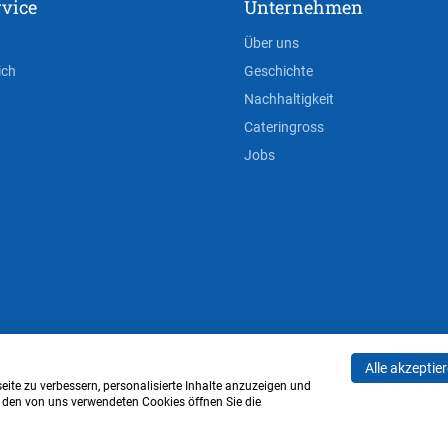
vice
Unternehmen
Über uns
ich
Geschichte
Nachhaltigkeit
Cateringross
Jobs
Alle akzeptie
AGB
Privacy Policy
Impressum
Cookie-Einstell
ite zu verbessern, personalisierte Inhalte anzuzeigen und
u den von uns verwendeten Cookies öffnen Sie die
Verwaltung