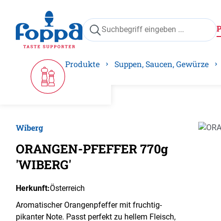
springen
Zur Hauptnavigation springen
Produkte
Suppen, Saucen, Gewürze
Wiberg
Bilder
ORANGEN-PFEFFER 770g
'WIBERG'
Herkunft:
Österreich
Aromatischer Orangenpfeffer mit fruchtig-
pikanter Note. Passt perfekt zu hellem Fleisch,