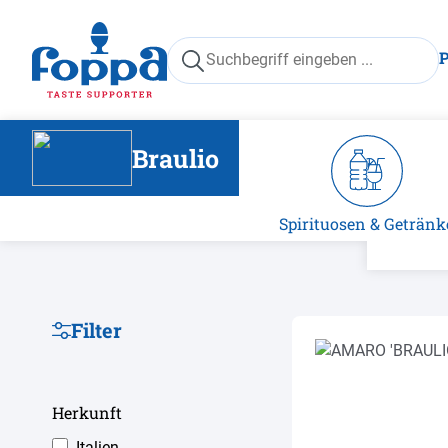
springen
Zur Hauptnavigation springen
Braulio
Spirituosen & Getränk
Filter
Herkunft
Italien