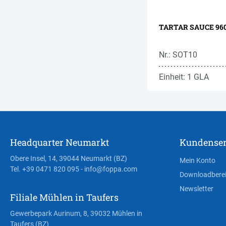
TARTAR SAUCE 960G
Nr.: SOT10
Einheit: 1 GLA
Headquarter Neumarkt
Kundenser
Obere Insel, 14, 39044 Neumarkt (BZ)
Mein Konto
Tel. +39 0471 820 095
- info@foppa.com
Downloadbere
Newsletter
Filiale Mühlen in Taufers
Gewerbepark Aurinum, 8, 39032 Mühlen in
Taufers (BZ)