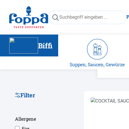
springen
Zur Hauptnavigation springen
Biffi
Suppen, Saucen, Gewürze
Filter
Allergene
Eier