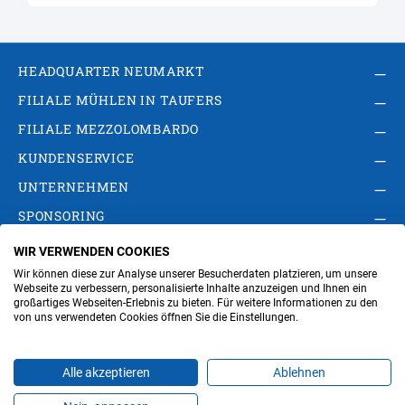
HEADQUARTER NEUMARKT
FILIALE MÜHLEN IN TAUFERS
FILIALE MEZZOLOMBARDO
KUNDENSERVICE
UNTERNEHMEN
SPONSORING
WIR VERWENDEN COOKIES
AGB
Privacy Policy
Impressum
Wir können diese zur Analyse unserer Besucherdaten platzieren, um unsere
Cookie-Einstellungen ändern
Verwaltung
Webseite zu verbessern, personalisierte Inhalte anzuzeigen und Ihnen ein
großartiges Webseiten-Erlebnis zu bieten. Für weitere Informationen zu den
von uns verwendeten Cookies öffnen Sie die Einstellungen.
Steuer- und MwSt.- Nr. IT00676670219
Alle akzeptieren
Ablehnen