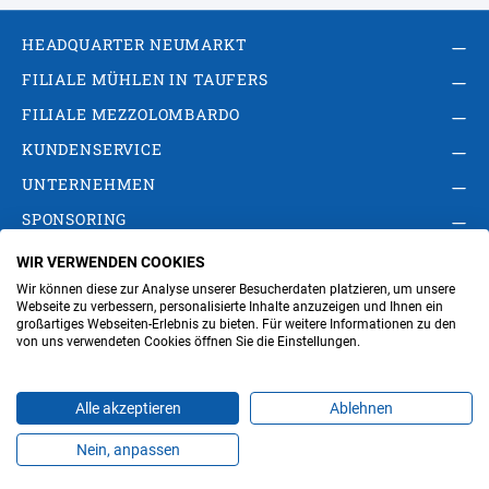
HEADQUARTER NEUMARKT
FILIALE MÜHLEN IN TAUFERS
FILIALE MEZZOLOMBARDO
KUNDENSERVICE
UNTERNEHMEN
SPONSORING
WIR VERWENDEN COOKIES
AGB
Privacy Policy
Impressum
Wir können diese zur Analyse unserer Besucherdaten platzieren, um unsere
Cookie-Einstellungen ändern
Verwaltung
Webseite zu verbessern, personalisierte Inhalte anzuzeigen und Ihnen ein
großartiges Webseiten-Erlebnis zu bieten. Für weitere Informationen zu den
von uns verwendeten Cookies öffnen Sie die Einstellungen.
Steuer- und MwSt.- Nr. IT00676670219
Alle akzeptieren
Ablehnen
Nein, anpassen
Produkte
Favoriten
Themen
Angebote
Kontakt
Jobs