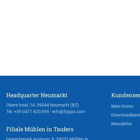
Headquarter Neumarkt
Kundenser
Obere Insel, 14, 39044 Neumarkt (BZ)
Mein Konto
Tel. +39 0471 820 095
- info@foppa.com
Downloadbere
Newsletter
Filiale Mühlen in Taufers
Gewerbepark Aurinum, 8, 39032 Mühlen in