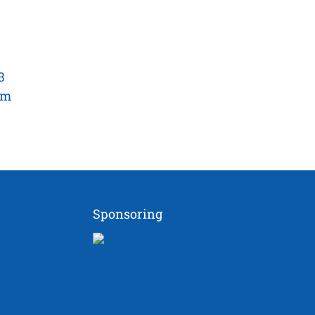
3
om
Sponsoring