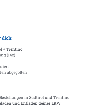
 dich:
ol + Trentino
ung (14x)
diert
den abgegolten
Bestellungen in Südtirol und Trentino
Beladen und Entladen deines LKW