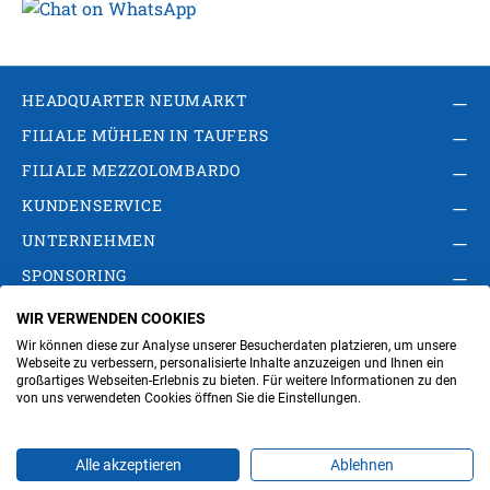
HEADQUARTER NEUMARKT
FILIALE MÜHLEN IN TAUFERS
FILIALE MEZZOLOMBARDO
KUNDENSERVICE
UNTERNEHMEN
SPONSORING
WIR VERWENDEN COOKIES
AGB
Privacy Policy
Impressum
Wir können diese zur Analyse unserer Besucherdaten platzieren, um unsere
Cookie-Einstellungen ändern
Verwaltung
Webseite zu verbessern, personalisierte Inhalte anzuzeigen und Ihnen ein
großartiges Webseiten-Erlebnis zu bieten. Für weitere Informationen zu den
von uns verwendeten Cookies öffnen Sie die Einstellungen.
Steuer- und MwSt.- Nr. IT00676670219
Alle akzeptieren
Ablehnen