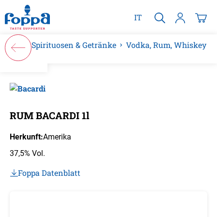
alt springen
IT
Spirituosen & Getränke
Vodka, Rum, Whiskey
Bildergalerie überspringen
RUM BACARDI 1l
Herkunft:
Amerika
37,5% Vol.
Foppa Datenblatt