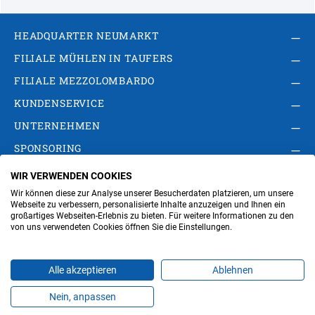
HEADQUARTER NEUMARKT
FILIALE MÜHLEN IN TAUFERS
FILIALE MEZZOLOMBARDO
KUNDENSERVICE
UNTERNEHMEN
SPONSORING
WIR VERWENDEN COOKIES
AGB
Privacy Policy
Impressum
Wir können diese zur Analyse unserer Besucherdaten platzieren, um unsere
Cookie-Einstellungen ändern
Verwaltung
Webseite zu verbessern, personalisierte Inhalte anzuzeigen und Ihnen ein
großartiges Webseiten-Erlebnis zu bieten. Für weitere Informationen zu den
von uns verwendeten Cookies öffnen Sie die Einstellungen.
Steuer- und MwSt.- Nr. IT00676670219
Alle akzeptieren
Ablehnen
Nein, anpassen
Produkte
Favoriten
Themen
Angebote
Kontakt
Jobs