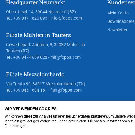
Headquarter Neumarkt
Kundenser
Obere Insel, 14, 39044 Neumarkt (BZ)
Mein Konto
Tel. +39 0471 820 095
- info@foppa.com
Downloadbere
Newsletter
Filiale Mühlen in Taufers
Gewerbepark Aurinum, 8, 39032 Mühlen in
Taufers (BZ)
Tel. +39 0474 659 022
- mit@foppa.com
Filiale Mezzolombardo
Via Trento 90, 38017 Mezzolombardo (TN)
Tel. +39 0461 604 161
- fish@foppa.com
WIR VERWENDEN COOKIES
Steuer- und MwSt.- Nr. IT00676670219
Wir können diese zur Analyse unserer Besucherdaten platzieren, um unsere Webse
Ihnen ein großartiges Webseiten-Erlebnis zu bieten. Für weitere Informationen z
Einstellungen.