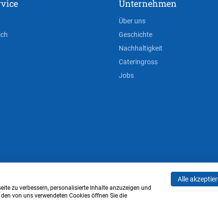
vice
Unternehmen
Über uns
ich
Geschichte
Nachhaltigkeit
Cateringross
Jobs
Alle akzeptie
AGB
Privacy Policy
Impressum
Cookie-Einstell
ite zu verbessern, personalisierte Inhalte anzuzeigen und
u den von uns verwendeten Cookies öffnen Sie die
Verwaltung