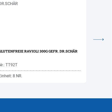
GLUTENFREIE RAVIOLI 300G GEFR. DR.SCHÄR
GLUTENFR
Nr.: TT92T
Nr.: TWG
Einheit: 8 NR.
Einheit: 2