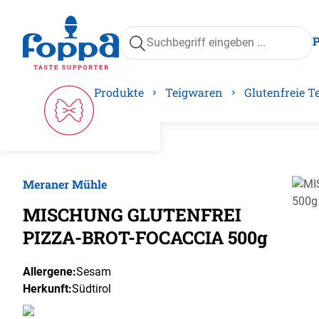
springen
Zur Hauptnavigation springen
Produkte
Teigwaren
Glutenfreie 
Meraner Mühle
Bilder
MISCHUNG GLUTENFREI
PIZZA-BROT-FOCACCIA 500g
Allergene:
Sesam
Herkunft:
Südtirol