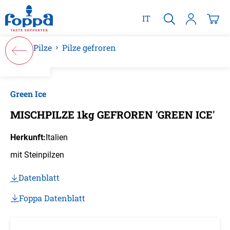
alt springen
IT
Pilze
Pilze gefroren
Bildergalerie überspringen
Green Ice
MISCHPILZE 1kg GEFROREN 'GREEN ICE'
Herkunft:
Italien
mit Steinpilzen
Datenblatt
Foppa Datenblatt