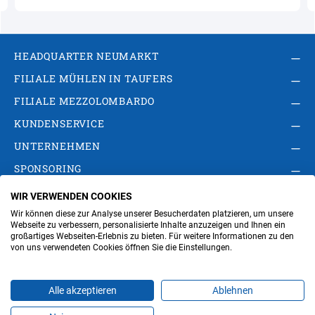
HEADQUARTER NEUMARKT
FILIALE MÜHLEN IN TAUFERS
FILIALE MEZZOLOMBARDO
KUNDENSERVICE
UNTERNEHMEN
SPONSORING
WIR VERWENDEN COOKIES
AGB
Privacy Policy
Impressum
Wir können diese zur Analyse unserer Besucherdaten platzieren, um unsere
Cookie-Einstellungen ändern
Verwaltung
Webseite zu verbessern, personalisierte Inhalte anzuzeigen und Ihnen ein
großartiges Webseiten-Erlebnis zu bieten. Für weitere Informationen zu den
von uns verwendeten Cookies öffnen Sie die Einstellungen.
Steuer- und MwSt.- Nr. IT00676670219
Alle akzeptieren
Ablehnen