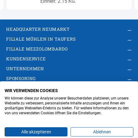
Einheit: 2.15 KG.
HEADQUARTER NEUMARKT
FILIALE MÜHLEN IN TAUFERS
FILIALE MEZZOLOMBARDO
KUNDENSERVICE
UNTERNEHMEN
SPONSORING
WIR VERWENDEN COOKIES
AGB
Privacy Policy
Impressum
Wir können diese zur Analyse unserer Besucherdaten platzieren, um unsere
Cookie-Einstellungen ändern
Verwaltung
Webseite zu verbessern, personalisierte Inhalte anzuzeigen und Ihnen ein
großartiges Webseiten-Erlebnis zu bieten. Für weitere Informationen zu den
von uns verwendeten Cookies öffnen Sie die Einstellungen.
Steuer- und MwSt.- Nr. IT00676670219
Alle akzeptieren
Ablehnen