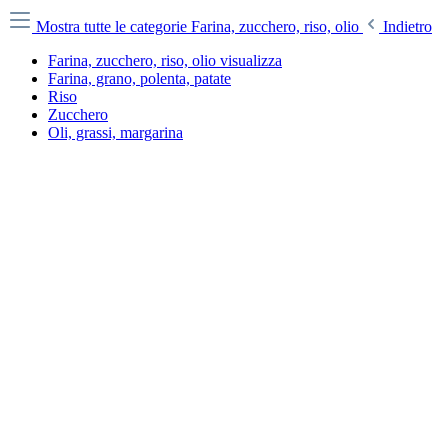
Mostra tutte le categorie
Farina, zucchero, riso, olio
Indietro
Farina, zucchero, riso, olio visualizza
Farina, grano, polenta, patate
Riso
Zucchero
Oli, grassi, margarina